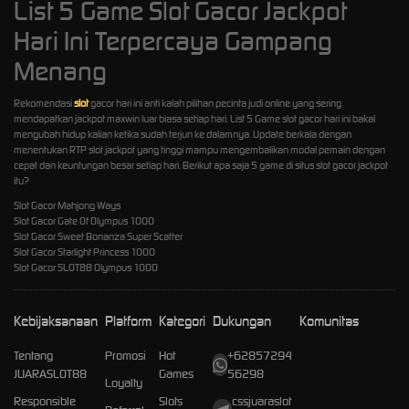
List 5 Game Slot Gacor Jackpot
Hari Ini Terpercaya Gampang
Menang
Rekomendasi
slot
gacor hari ini anti kalah pilihan pecinta judi online yang sering
mendapatkan jackpot maxwin luar biasa setiap hari. List 5 Game slot gacor hari ini bakal
mengubah hidup kalian ketika sudah terjun ke dalamnya. Update berkala dengan
menentukan RTP slot jackpot yang tinggi mampu mengembalikan modal pemain dengan
cepat dan keuntungan besar setiap hari. Berikut apa saja 5 game di situs slot gacor jackpot
itu?
Slot Gacor Mahjong Ways
Slot Gacor Gate Of Olympus 1000
Slot Gacor Sweet Bonanza Super Scatter
Slot Gacor Starlight Princess 1000
Slot Gacor SLOT88 Olympus 1000
Kebijaksanaan
Platform
Kategori
Dukungan
Komunitas
Tentang
Promosi
Hot
+62857294
JUARASLOT88
Games
56298
Loyalty
Responsible
Slots
cssjuaraslot