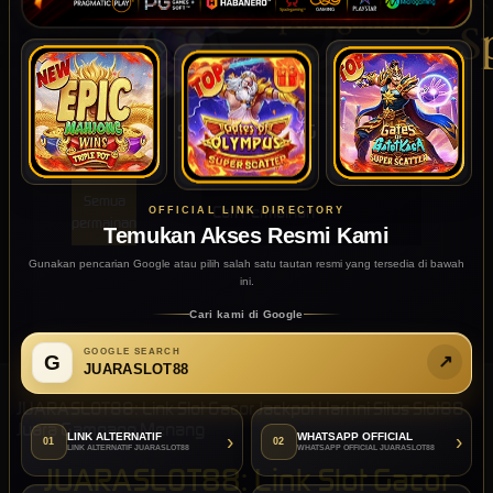
SPADE GAMING
Semua
OFFICIAL LINK DIRECTORY
permainan
Temukan Akses Resmi Kami
Gunakan pencarian Google atau pilih salah satu tautan resmi yang tersedia di bawah
ini.
Cari kami di Google
GOOGLE SEARCH
G
↗
JUARASLOT88
JUARASLOT88: Link Slot Gacor Jackpot Hari Ini Situs Slot88
Juara Gampang Menang
›
›
LINK ALTERNATIF
WHATSAPP OFFICIAL
01
02
LINK ALTERNATIF JUARASLOT88
WHATSAPP OFFICIAL JUARASLOT88
JUARASLOT88: Link Slot Gacor