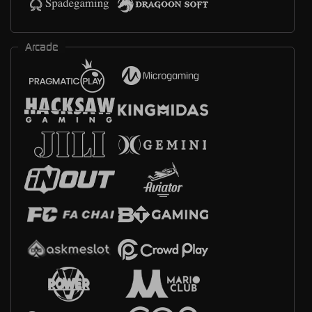
Arcade