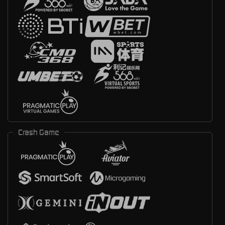
Crash Game