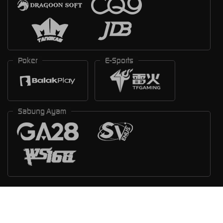
Poker
E-Sports
Sabung Ayam