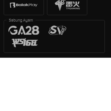
Sabung Ayam