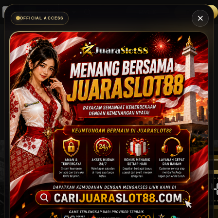
MASUK
DAFTAR
×
OFFICIAL ACCESS
HOT
SLOTS
LIVE
RACE
TOGEL
OLAHRAGA
CRASH
ARCADE
POKER
E-
SABUN
GAMES
CASINO
GAME
SPORTS
AYAM
IDR
12,698,
JACKPOT
PLAY