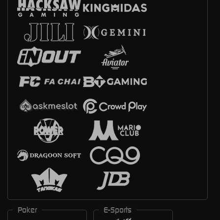
Poker
E-Sports