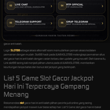
saat ini. Serta banyak platform slot terkenal melengkapi kemenangan besar dan peluang
›
›
LIVE CHAT
RTP OFFICIAL
03
04
jackpot maxwin sesungguhnya.
LIVE CHAT OFFICIAL JUARASLOT88
RTP JUARASLOT88
Daftar akun
slot gacor
anti kalah hari ini pada situs JUARASLOT88 sekarang! Ambil bonus
sebanyak mungkin dengan link slot88 gampang menang setiap hari. Situs slot gacor anti
›
›
TELEGRAM SUPPORT
GRUP TELEGRAM
kalah selalu mengutamakan kemenangan stabil memungkinkan pemain selalu untung.
05
06
TELEGRAM OFFICIAL JUARASLOT88
GRUP TELEGRAM RESMI OFFICIAL
Sistem terbaru ini memberikan keunikan pada situs JUARASLOT88, lewat link slot88
dipastikan agar kemenangan selalu berpihak pada pemain. Dengan slot gacor maxwin
memberikan kemenangan kepada member baru untuk pertama kali kalian mendaftar.
GUNAKAN HANYA TAUTAN RESMI
Keuntungan berlipat tanpa strategi atau pola tertentu menjamin kemenangan di situs slot
gacor anti kalah.
Login
SLOT88
sebagai akses alternatif resmi memudahkan pemain akses kedalam
permainan dengan mudah. Slot88 hadir pada JUARASLOT88 melengkapi permainan situs
slot gacor hari ini anti kalah dengan varian terbaru dan update yang inovatif. Oleh karena itu,
Link slot88 sering kali menjadi pilihan utama pada di JUARASLOT88, memberikan
keuntungan tanpa batas dan bonus slot jackpot yang berlimpah.
List 5 Game Slot Gacor Jackpot
Hari Ini Terpercaya Gampang
Menang
Rekomendasi
slot
gacor hari ini anti kalah pilihan pecinta judi online yang sering
mendapatkan jackpot maxwin luar biasa setiap hari. List 5 Game slot gacor hari ini bakal