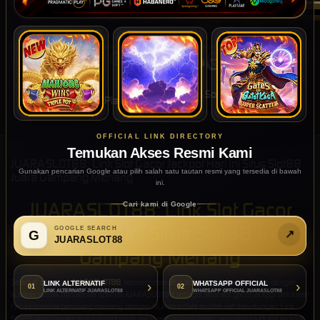
i
i
i
i
i
Facha
Fat Panda
Slot88 x PP
PG Soft
Pragmatic Play
OFFICIAL LINK DIRECTORY
Temukan Akses Resmi Kami
JUARASLOT88: Link Slot Gacor Jackpot Hari Ini Situs Slot88
Gunakan pencarian Google atau pilih salah satu tautan resmi yang tersedia di bawah
Juara Gampang Menang
ini.
JUARASLOT88: Link Slot Gacor
Cari kami di Google
Jackpot Hari Ini Situs Slot88 Juara
GOOGLE SEARCH
G
↗
JUARASLOT88
Gampang Menang
Selamat datang di
JUARASLOT88
, rekomendasi situs slot gacor jackpot terbesar dengan
›
›
LINK ALTERNATIF
WHATSAPP OFFICIAL
01
02
LINK ALTERNATIF JUARASLOT88
WHATSAPP OFFICIAL JUARASLOT88
kualitas terbaik dan server optimal. JUARASLOT88 sebagai situs slot gacor jackpot anti kalah
hari ini terkenal gampang menang, dengan fitur terupdate mudah raih keuntungan. Link
Slot88 resmi terpercaya menjadi salah satu yang terlaris dalam permainan judi slot jackpot