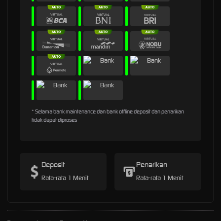
* Selama bank maintenance dan bank offline deposit dan penarikan
tidak dapat diproses
Deposit
Penarikan
Rata-rata 1 Menit
Rata-rata 1 Menit