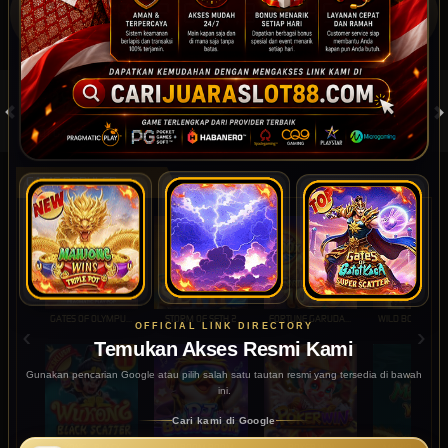
IDR
12,687,399,459
HOT GAMES
SLOTS
LIVE CASINO
RACE
TOGEL
OL
GAME POPULER
GATES OF OLYMPUS POP
STORM OF SETH 2
FORTUNE GARUDA 1000
OFFICIAL LINK DIRECTORY
Temukan Akses Resmi Kami
Gunakan pencarian Google atau pilih salah satu tautan resmi yang tersedia di bawah
ini.
Cari kami di Google
WUKONG - BLACK SCATTER
DJ BOOM BOOM
POKER WIN
MAHJONG WAYS