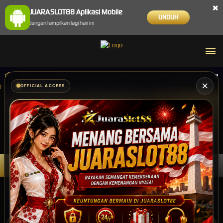
×
JUARASLOT88 Aplikasi Mobile
UNDUH
Jangan tampilkan lagi hari ini
Virtual Sports pada 30-Jun-2026 dari 14.59.59 sampai 30-Sep-2026 14.59.59. Selama waktu ini,
×
OFFICIAL ACCESS
Daftar
Masuk
JACKPOT
PLAY