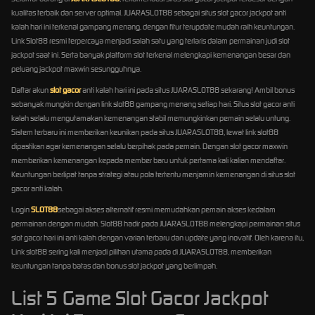
kualitas terbaik dan server optimal. JUARASLOT88 sebagai situs slot gacor jackpot anti
kalah hari ini terkenal gampang menang, dengan fitur terupdate mudah raih keuntungan.
Link Slot88 resmi terpercaya menjadi salah satu yang terlaris dalam permainan judi slot
jackpot saat ini. Serta banyak platform slot terkenal melengkapi kemenangan besar dan
peluang jackpot maxwin sesungguhnya.
Daftar akun
slot gacor
anti kalah hari ini pada situs JUARASLOT88 sekarang! Ambil bonus
sebanyak mungkin dengan link slot88 gampang menang setiap hari. Situs slot gacor anti
kalah selalu mengutamakan kemenangan stabil memungkinkan pemain selalu untung.
Sistem terbaru ini memberikan keunikan pada situs JUARASLOT88, lewat link slot88
dipastikan agar kemenangan selalu berpihak pada pemain. Dengan slot gacor maxwin
memberikan kemenangan kepada member baru untuk pertama kali kalian mendaftar.
Keuntungan berlipat tanpa strategi atau pola tertentu menjamin kemenangan di situs slot
gacor anti kalah.
Login
SLOT88
sebagai akses alternatif resmi memudahkan pemain akses kedalam
permainan dengan mudah. Slot88 hadir pada JUARASLOT88 melengkapi permainan situs
slot gacor hari ini anti kalah dengan varian terbaru dan update yang inovatif. Oleh karena itu,
Link slot88 sering kali menjadi pilihan utama pada di JUARASLOT88, memberikan
keuntungan tanpa batas dan bonus slot jackpot yang berlimpah.
List 5 Game Slot Gacor Jackpot