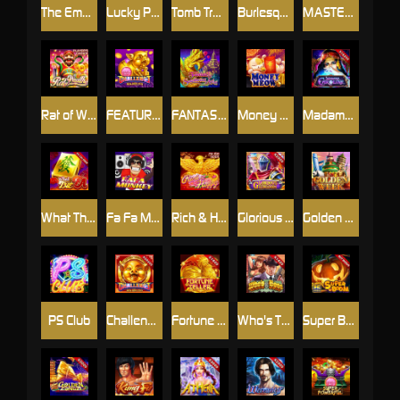
The Empire
Lucky Poker 2
Tomb Treasure
Burlesque 2
MASTER HAHA
Rat of Wealth
FEATURE BUY - Golden Pig
FANTASY - SOUTHEAST ASIA
Money Meow
Madame Caroline
What The FA
Fa Fa Monkey
Rich & Happy
Glorious Kingdom
Golden Week
PS Club
Challenge・Golden Pig
Fortune Teller
Who's The Boss
Super Boom