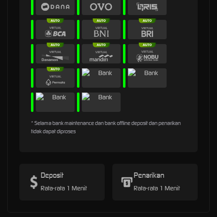
* Selama bank maintenance dan bank offline deposit dan penarikan
tidak dapat diproses
Deposit
Penarikan
Rata-rata 1 Menit
Rata-rata 1 Menit