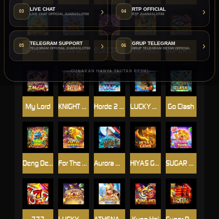
›
›
LIVE CHAT
RTP OFFICIAL
03
04
LIVE CHAT OFFICIAL JUARASLOT88
RTP JUARASLOT88
›
›
TELEGRAM SUPPORT
GRUP TELEGRAM
05
06
MAHJONG: ORIGIN 2
ZEUS OF OLYMPUS
ELECTRIC ZEUS
TREASURES OF AZTEC Z
SUPER AWESOME
TELEGRAM OFFICIAL JUARASLOT88
GRUP TELEGRAM RESMI OFFICIAL
GUNAKAN HANYA TAUTAN RESMI
My Lord
KNIGHT ARTHUR
Horde 2 Winter
LUCKY ACE 2
Go Clash
Deng Deng
For The Horde
Aurora Wolf
HIYAS GEMS
SUGAR TEDDY