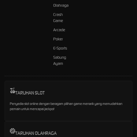
Olahraga
Crash
Game
Arcade
Poker
E-Sports
Sabung
Ayam
TARUHAN SLOT
Penyedia slot online dengan beragam pilihan game menarik yang memudahkan
pemain untuk mencapai jackpot
TARUHAN OLAHRAGA