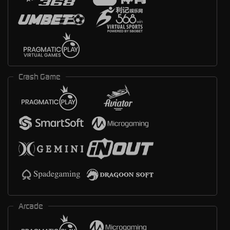
Crash Game
Arcade