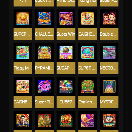
777
LUCKY ACE
ATHENA LUCKY SPREAD
Kung Hei
Super Powerful
SUPER GEMS
CHALLENGE・FU LU SHOU XI
Super Win
CAISHEN DADDY
Double Happiness
Piggy Master
PYRAMID OF FLAMES
SUGAR BOOM
SUPER LUCKY
NECROMANCER SHA
CAISHEN-LUCKY SPREAD
Super Rich
CUBE?
Challenge・Mayan Calendar
MYSTIC LEGEND 2