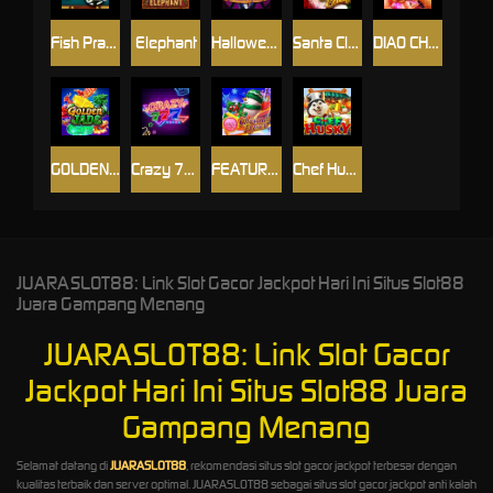
Fish Prawn Crab
Elephant
Halloween
Santa Claus
DIAO CHAN FA DA CAI
GOLDEN JADE
Crazy 777
FEATURE BUY・CHRISTMAS EXPRESS
Chef Husky
JUARASLOT88: Link Slot Gacor Jackpot Hari Ini Situs Slot88
Juara Gampang Menang
JUARASLOT88: Link Slot Gacor
Jackpot Hari Ini Situs Slot88 Juara
Gampang Menang
Selamat datang di
JUARASLOT88
, rekomendasi situs slot gacor jackpot terbesar dengan
kualitas terbaik dan server optimal. JUARASLOT88 sebagai situs slot gacor jackpot anti kalah