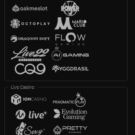
Live Casino