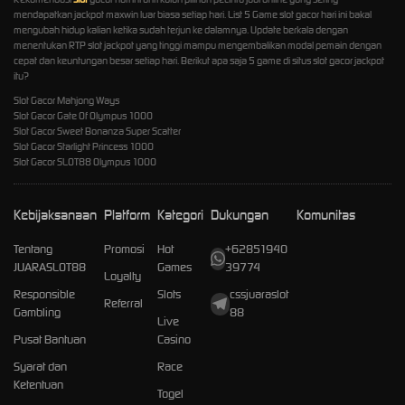
mendapatkan jackpot maxwin luar biasa setiap hari. List 5 Game slot gacor hari ini bakal
mengubah hidup kalian ketika sudah terjun ke dalamnya. Update berkala dengan
menentukan RTP slot jackpot yang tinggi mampu mengembalikan modal pemain dengan
cepat dan keuntungan besar setiap hari. Berikut apa saja 5 game di situs slot gacor jackpot
itu?
Slot Gacor Mahjong Ways
Slot Gacor Gate Of Olympus 1000
Slot Gacor Sweet Bonanza Super Scatter
Slot Gacor Starlight Princess 1000
Slot Gacor SLOT88 Olympus 1000
Kebijaksanaan
Platform
Kategori
Dukungan
Komunitas
Tentang
Promosi
Hot
+62851940
JUARASLOT88
Games
39774
Loyalty
Responsible
Slots
cssjuaraslot
Referral
Gambling
88
Live
Pusat Bantuan
Casino
Syarat dan
Race
Ketentuan
Togel