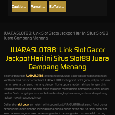
Cookie Hunter
Ramakien Blessing
Buffalo Rush
JUARASLOT88: Link Slot Gacor Jackpot Hari Ini Situs Slot88
Juara Gampang Menang
JUARASLOT88: Link Slot Gacor
Jackpot Hari Ini Situs Slot88 Juara
Gampang Menang
Selamat datang di
JUARASLOT88
, rekomendasi situs slot gacor jackpot terbesar dengan
kualitas terbaik dan server optimal. JUARASLOT88 sebagai situs slot gacor jackpot anti kalah
hari ini terkenal gampang menang, dengan fitur terupdate mudah raih keuntungan. Link
Slot88 resmi terpercaya menjadi salah satu yang terlaris dalam permainan judi slot jackpot
saat ini. Serta banyak platform slot terkenal melengkapi kemenangan besar dan peluang
jackpot maxwin sesungguhnya.
Daftar akun
slot gacor
anti kalah hari ini pada situs JUARASLOT88 sekarang! Ambil bonus
sebanyak mungkin dengan link slot88 gampang menang setiap hari. Situs slot gacor anti
kalah selalu mengutamakan kemenangan stabil memungkinkan pemain selalu untung.