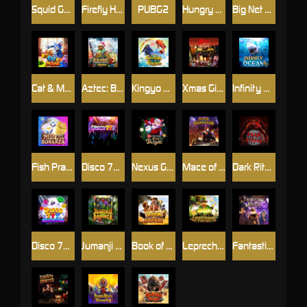
Squid Game 2: Mukunghwa
Firefly Hunter
PUBG2
Hungry Slime
Big Net Bass
Cat & Mouse
Aztec: Bonus Hunt 2 Xmas
Kingyo Riches
Xmas Gift Delight
Infinity Ocean
Fish Prawn Crab Bonanza
Disco 777
Nexus Gift Delight
Mace of Hercules
Dark Ritual
Disco 777 Hold and Win
Jumanji Bonanza
Book of Safari
Leprechaun’s Fortune
Fantastic Beast