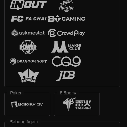
Poker
E-Sports
Sabung Ayam