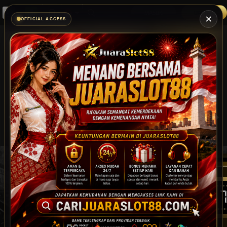
MASUK
DAFTAR
×
OFFICIAL ACCESS
HOT
SLOTS
LIVE
RACE
TOGEL
OLAHRAGA
CRASH
ARCADE
POKER
E-
SABUN
GAMES
CASINO
GAME
SPORTS
AYAM
IDR
12,669,
JACKPOT
PLAY