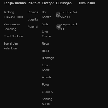
Kebijaksanaan
Platform
Kategori
Dukungan
Komunitas
Tentang
Promosi
Hot
+62857294
JUARASLOT88
Games
56298
Loyalty
Responsible
Slots
cssjuaraslot
Referral
Gambling
88
Live
Pusat Bantuan
Casino
Syarat dan
Race
Ketentuan
Togel
Olahraga
Crash
Game
Arcade
Poker
E-Sports
Sabung
Ayam