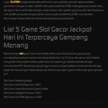
Login
SLOT88
sebagai akses alternatif resmi memudahkan pemain akses kedalam
permainan dengan mudah. Slot88 hadir pada JUARASLOT88 melengkapi permainan situs
slot gacor hari ini anti kalah dengan varian terbaru dan update yang inovatif. Oleh karena itu,
Link slot88 sering kali menjadi pilihan utama pada di JUARASLOT88, memberikan
keuntungan tanpa batas dan bonus slot jackpot yang berlimpah.
List 5 Game Slot Gacor Jackpot
Hari Ini Terpercaya Gampang
Menang
Rekomendasi
slot
gacor hari ini anti kalah pilihan pecinta judi online yang sering
mendapatkan jackpot maxwin luar biasa setiap hari. List 5 Game slot gacor hari ini bakal
mengubah hidup kalian ketika sudah terjun ke dalamnya. Update berkala dengan
menentukan RTP slot jackpot yang tinggi mampu mengembalikan modal pemain dengan
cepat dan keuntungan besar setiap hari. Berikut apa saja 5 game di situs slot gacor jackpot
itu?
Slot Gacor Mahjong Ways
Slot Gacor Gate Of Olympus 1000
Slot Gacor Sweet Bonanza Super Scatter
Slot Gacor Starlight Princess 1000
Slot Gacor SLOT88 Olympus 1000