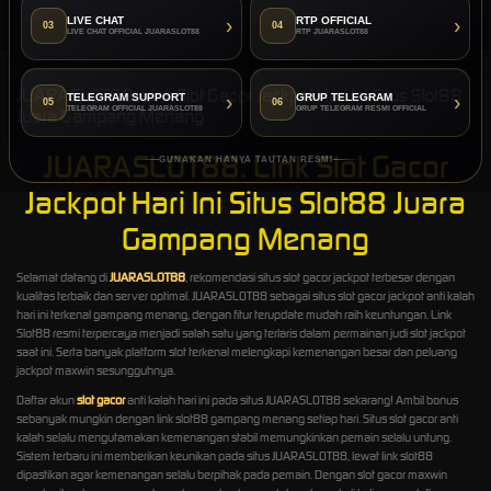
›
›
LIVE CHAT
RTP OFFICIAL
03
04
LIVE CHAT OFFICIAL JUARASLOT88
RTP JUARASLOT88
JUARASLOT88: Link Slot Gacor Jackpot Hari Ini Situs Slot88
›
›
TELEGRAM SUPPORT
GRUP TELEGRAM
05
06
Juara Gampang Menang
TELEGRAM OFFICIAL JUARASLOT88
GRUP TELEGRAM RESMI OFFICIAL
JUARASLOT88: Link Slot Gacor
GUNAKAN HANYA TAUTAN RESMI
Jackpot Hari Ini Situs Slot88 Juara
Gampang Menang
Selamat datang di
JUARASLOT88
, rekomendasi situs slot gacor jackpot terbesar dengan
kualitas terbaik dan server optimal. JUARASLOT88 sebagai situs slot gacor jackpot anti kalah
hari ini terkenal gampang menang, dengan fitur terupdate mudah raih keuntungan. Link
Slot88 resmi terpercaya menjadi salah satu yang terlaris dalam permainan judi slot jackpot
saat ini. Serta banyak platform slot terkenal melengkapi kemenangan besar dan peluang
jackpot maxwin sesungguhnya.
Daftar akun
slot gacor
anti kalah hari ini pada situs JUARASLOT88 sekarang! Ambil bonus
sebanyak mungkin dengan link slot88 gampang menang setiap hari. Situs slot gacor anti
kalah selalu mengutamakan kemenangan stabil memungkinkan pemain selalu untung.
Sistem terbaru ini memberikan keunikan pada situs JUARASLOT88, lewat link slot88
dipastikan agar kemenangan selalu berpihak pada pemain. Dengan slot gacor maxwin