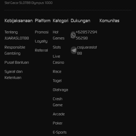
Slot Gacor SLOT88 Olympus 1000
Kebijaksanaan
Platform
Kategori
Dukungan
Komunitas
Tentang
Promosi
Hot
+62857294
JUARASLOT88
Games
56298
Loyalty
Responsible
Slots
cssjuaraslot
Referral
Gambling
88
Live
Pusat Bantuan
Casino
Syarat dan
Race
Ketentuan
Togel
Olahraga
Crash
Game
Arcade
Poker
E-Sports