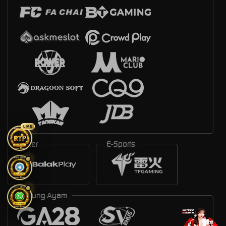
LIVE
Poker
E-Sports
Sabung Ayam