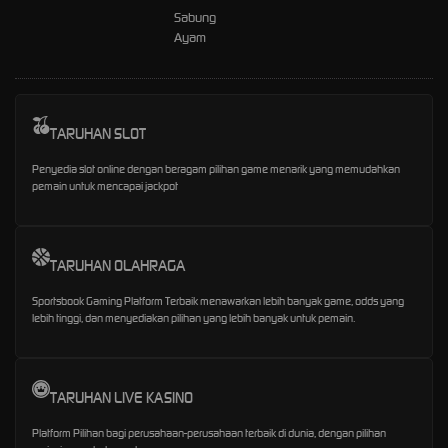
Sabung
Ayam
TARUHAN SLOT
Penyedia slot online dengan beragam pilihan game menarik yang memudahkan
pemain untuk mencapai jackpot
TARUHAN OLAHRAGA
Sportsbook Gaming Platform Terbaik menawarkan lebih banyak game, odds yang
lebih tinggi, dan menyediakan pilihan yang lebih banyak untuk pemain.
TARUHAN LIVE KASINO
Platform Pilihan bagi perusahaan-perusahaan terbaik di dunia, dengan pilihan